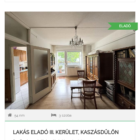
ELADÓ
54 nm
3 szoba
LAKÁS ELADÓ III. KERÜLET, KASZÁSDŰLŐN