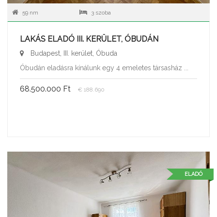
59 nm
3 szoba
LAKÁS ELADÓ III. KERÜLET, ÓBUDÁN
Budapest, III. kerület, Óbuda
Óbudán eladásra kínálunk egy 4 emeletes társasház ...
68.500.000 Ft
€ 188.690
ELADÓ