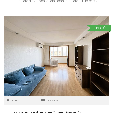
Itt láthatod az iroda kínálatában található hirdetéseket
ELADÓ
51 nm
2 szoba