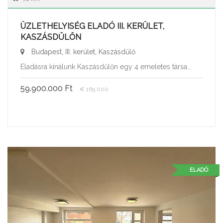
ÜZLETHELYISÉG ELADÓ III. KERÜLET,
KASZÁSDŰLŐN
Budapest, III. kerület, Kaszásdűlő
Eladásra kínálunk Kaszásdűlőn egy 4 emeletes társa...
59.900.000 Ft
€ 165.000
ELADÓ