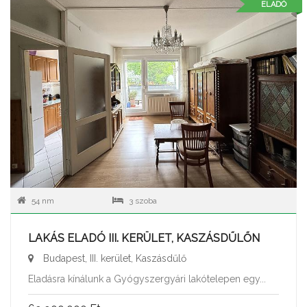
ELADÓ
54 nm
3 szoba
LAKÁS ELADÓ III. KERÜLET, KASZÁSDŰLŐN
Budapest, III. kerület, Kaszásdűlő
Eladásra kínálunk a Gyógyszergyári lakótelepen egy...