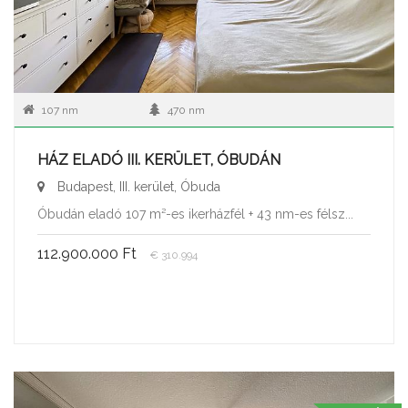
107 nm
470 nm
HÁZ ELADÓ III. KERÜLET, ÓBUDÁN
Budapest, III. kerület, Óbuda
Óbudán eladó 107 m²-es ikerházfél + 43 nm-es félsz...
112.900.000 Ft
€ 310.994