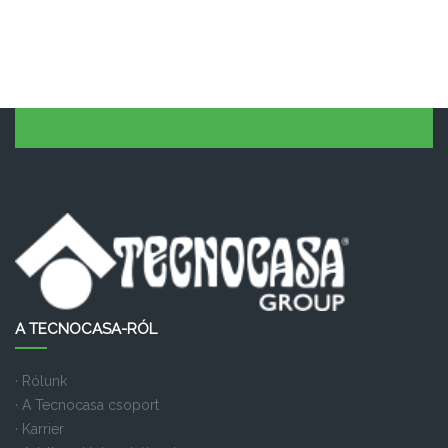
A TECNOCASA-RÓL
· Rólunk
· A Tecnocasa csoport
· Karrier