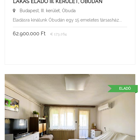
LAKÁS ELADÓ III. KERÜLET, ÓBUDÁN
Budapest, III. kerület, Óbuda
Eladásra kínálunk Óbudán egy 15 emeletes társasház...
62.900.000 Ft
€ 173.264
ELADÓ