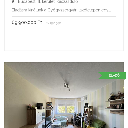
Budapest, III. kerület, Kaszásdűlő
Eladásra kínálunk a Gyógyszergyári lakótelepen egy...
69.900.000 Ft
€ 192.546
ELADÓ