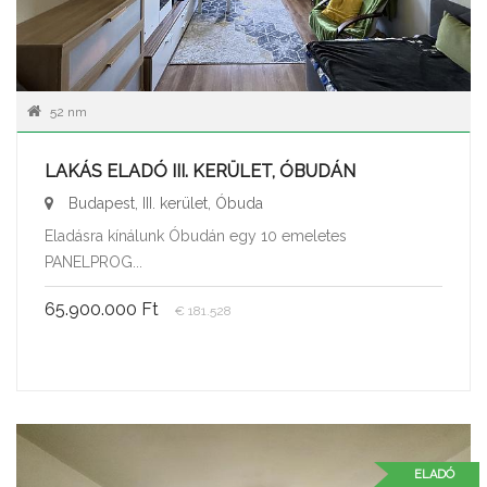
52 nm
LAKÁS ELADÓ III. KERÜLET, ÓBUDÁN
Budapest, III. kerület, Óbuda
Eladásra kínálunk Óbudán egy 10 emeletes
PANELPROG...
65.900.000 Ft
€ 181.528
ELADÓ