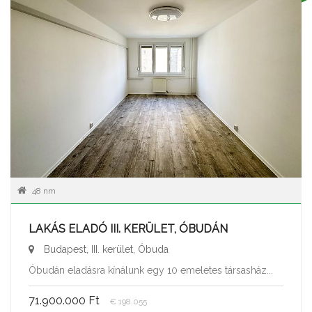
48 nm
LAKÁS ELADÓ III. KERÜLET, ÓBUDÁN
Budapest, III. kerület, Óbuda
Óbudán eladásra kínálunk egy 10 emeletes társasház...
71.900.000 Ft
€ 198.055