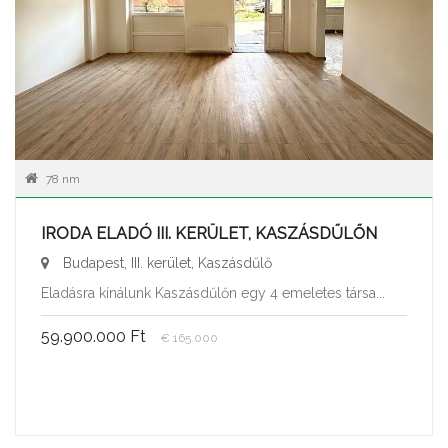
78 nm
IRODA ELADÓ III. KERÜLET, KASZÁSDŰLŐN
Budapest, III. kerület, Kaszásdűlő
Eladásra kínálunk Kaszásdűlőn egy 4 emeletes társa...
59.900.000 Ft
€ 165.000