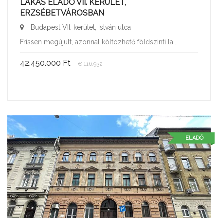
LAKÁS ELADÓ VII. KERÜLET,
ERZSÉBETVÁROSBAN
Budapest VII. kerület, István utca
Frissen megújult, azonnal költözhető földszinti la...
42.450.000 Ft
€ 116.932
ELADÓ