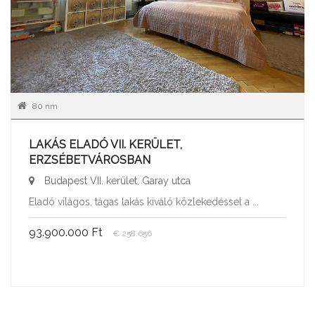
80 nm
LAKÁS ELADÓ VII. KERÜLET,
ERZSÉBETVÁROSBAN
Budapest VII. kerület, Garay utca
Eladó világos, tágas lakás kiváló közlekedéssel a ...
93.900.000 Ft
€ 258.656