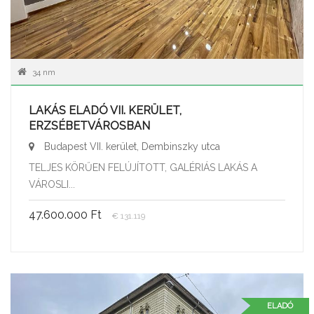
34 nm
LAKÁS ELADÓ VII. KERÜLET,
ERZSÉBETVÁROSBAN
Budapest VII. kerület, Dembinszky utca
TELJES KÖRŰEN FELÚJÍTOTT, GALÉRIÁS LAKÁS A
VÁROSLI...
47.600.000 Ft
€ 131.119
ELADÓ