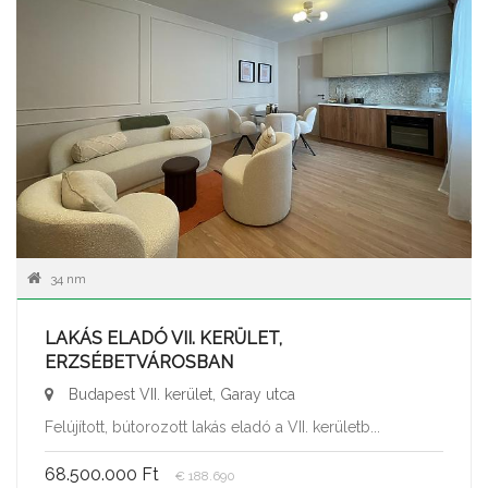
34 nm
LAKÁS ELADÓ VII. KERÜLET,
ERZSÉBETVÁROSBAN
Budapest VII. kerület, Garay utca
Felújított, bútorozott lakás eladó a VII. kerületb...
68.500.000 Ft
€ 188.690