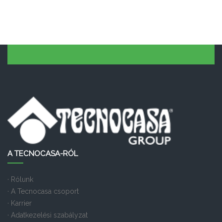
A TECNOCASA-RÓL
· Rólunk
· A Tecnocasa csoport
· Karrier
· Adatkezelési szabályzat