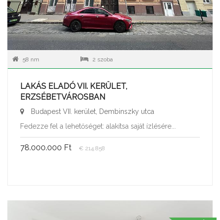
58 nm
2 szoba
LAKÁS ELADÓ VII. KERÜLET,
ERZSÉBETVÁROSBAN
Budapest VII. kerület, Dembinszky utca
Fedezze fel a lehetőséget: alakítsa saját ízlésére...
78.000.000 Ft
€ 214.858