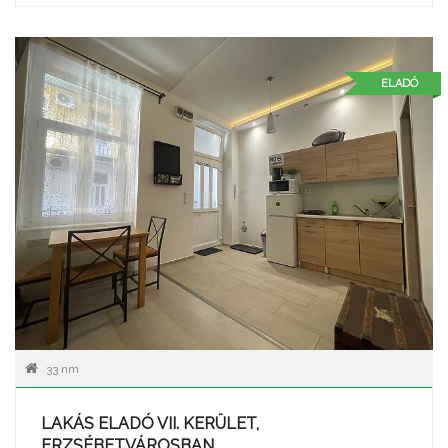
ELADÓ
33 nm
LAKÁS ELADÓ VII. KERÜLET,
ERZSÉBETVÁROSBAN