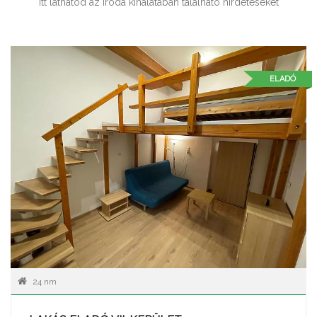
Itt láthatod az iroda kínálatában található hirdetéseket
ELADÓ
24 nm