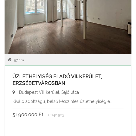
57 nm
ÜZLETHELYISÉG ELADÓ VII. KERÜLET,
ERZSÉBETVÁROSBAN
Budapest VII. kerület, Sajó utca
Kiváló adottságú, belső kétszintes üzlethelyiség e...
51.900.000 Ft
€ 142.963