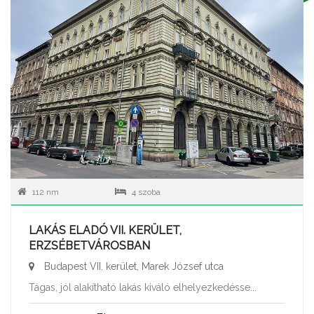
112 nm
4 szoba
LAKÁS ELADÓ VII. KERÜLET,
ERZSÉBETVÁROSBAN
Budapest VII. kerület, Marek József utca
Tágas, jól alakítható lakás kiváló elhelyezkedésse...