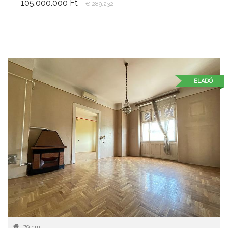
105.000.000 Ft
€ 289.232
ELADÓ
79 nm