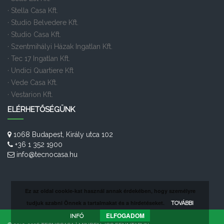
· Stella Casa Kft.
· Studio Belvedere Kft.
· Studio Casa Kft.
· Szentmihályi Házak Ingatlan Kft.
· Tec 17 Ingatlan Kft.
· Undici Quartiere Kft
· Vede Casa Kft.
· Vestarion Kft.
ELÉRHETŐSÉGÜNK
1068 Budapest, Király utca 102
+36 1 352 1900
info@tecnocasa.hu
Ez az oldal cookie-kat használ annak érdekében, hogy személyre
tudjuk szabni Önnek a tartalmakat és a hirdetéseket.
TOVÁBBI
ELFOGADOM
INFÓ