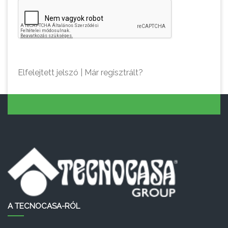
Elfelejtett jelszó
|
Már regisztrált?
A TECNOCASA-RÓL