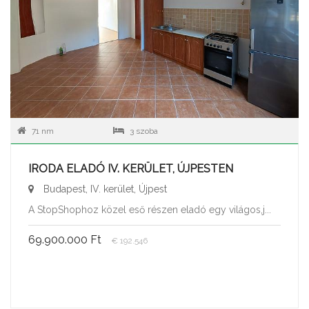
71 nm
3 szoba
IRODA ELADÓ IV. KERÜLET, ÚJPESTEN
Budapest, IV. kerület, Újpest
A StopShophoz közel eső részen eladó egy világos,j...
69.900.000 Ft
€ 192.546