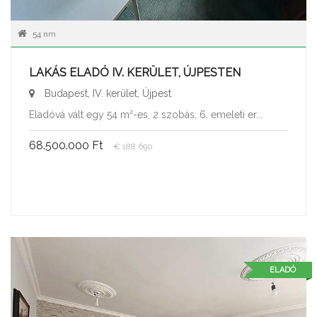
54 nm
LAKÁS ELADÓ IV. KERÜLET, ÚJPESTEN
Budapest, IV. kerület, Újpest
Eladóvá vált egy 54 m²-es, 2 szobás, 6. emeleti er...
68.500.000 Ft
€ 188.690
ELADÓ