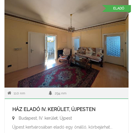
ELADÓ
110 nm
294 nm
HÁZ ELADÓ IV. KERÜLET, ÚJPESTEN
Budapest, IV. kerület, Újpest
Újpest kertvárosában eladó egy önálló, körbejárhat...