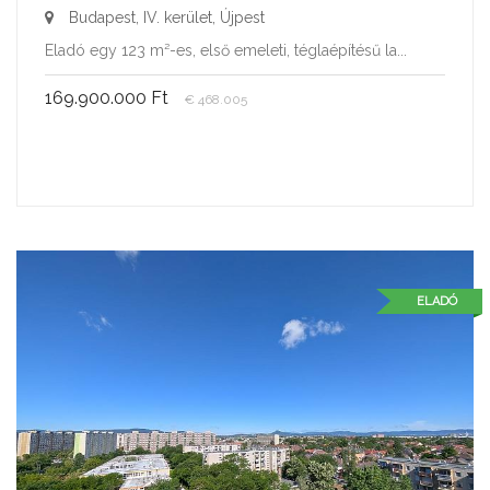
Budapest, IV. kerület, Újpest
Eladó egy 123 m²-es, első emeleti, téglaépítésű la...
169.900.000 Ft
€ 468.005
ELADÓ