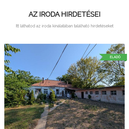
AZ IRODA HIRDETÉSEI
Itt láthatod az iroda kínálatában található hirdetéseket
ELADÓ