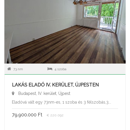
73 nm
4 szoba
LAKÁS ELADÓ IV. KERÜLET, ÚJPESTEN
Budapest, IV. kerület, Újpest
Eladóvá vált egy 73nm-es, 1 szoba és 3 félszobás,3...
79.900.000 Ft
€ 220.092