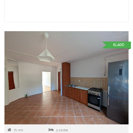
ELADÓ
71 nm
3 szoba