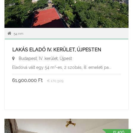
54 nm
LAKÁS ELADÓ IV. KERÜLET, ÚJPESTEN
Budapest, IV. kerület, Újpest
Eladóvá vált egy 54 m²-es, 2 szobás, 8. emeleti pa...
61.900.000 Ft
€ 170.509
ELADÓ