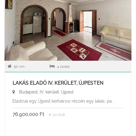
90 nm
4 szoba
LAKÁS ELADÓ IV. KERÜLET, ÚJPESTEN
Budapest, IV. kerület, Újpest
Eladóvá egy Újpest kertvárosi részén egy lakás, pa...
76.900.000 Ft
€ 211.828