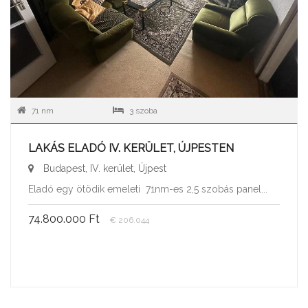
71 nm
3 szoba
LAKÁS ELADÓ IV. KERÜLET, ÚJPESTEN
Budapest, IV. kerület, Újpest
Eladó egy ötödik emeleti 71nm-es 2,5 szobás panel...
74.800.000 Ft
€ 206.044