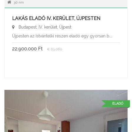
30 nm
LAKÁS ELADÓ IV. KERÜLET, ÚJPESTEN
Budapest, IV. kerület, Újpest
Újpesten az Istvántelki részen eladó egy gyorsan b...
22.900.000 Ft
€ 63.080
ELADÓ