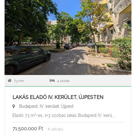
73 nm
4 szoba
LAKÁS ELADÓ IV. KERÜLET, ÚJPESTEN
Budapest, IV. kerület, Újpest
Eladó 73 m²-es, 1+3 szobás lakás Budapest IV. kerü...
71.500.000 Ft
€ 196.953