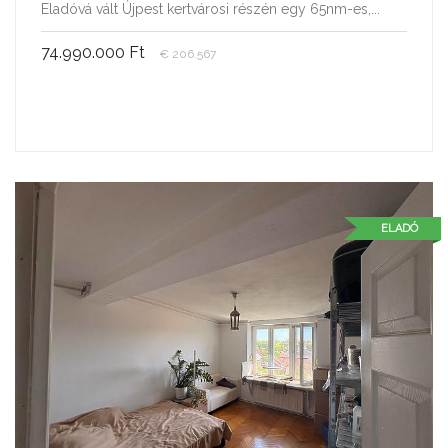
Eladóvá vált Újpest kertvárosi részén egy 65nm-es,...
74.990.000 Ft
€ 206.567
ELADÓ