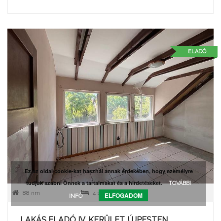
ELADÓ
Ez az oldal cookie-kat használ annak érdekében, hogy személyre
tudjuk szabni Önnek a tartalmakat és a hirdetéseket.
TOVÁBBI
88 nm
4 szoba
ELFOGADOM
INFÓ
LAKÁS ELADÓ IV. KERÜLET, ÚJPESTEN