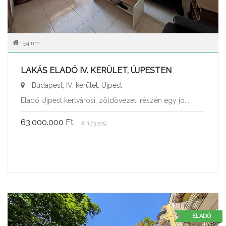
54 nm
LAKÁS ELADÓ IV. KERÜLET, ÚJPESTEN
Budapest, IV. kerület, Újpest
Eladó Újpest kertvárosi, zöldövezeti részén egy jó...
63.000.000 Ft
€ 173.539
ELADÓ