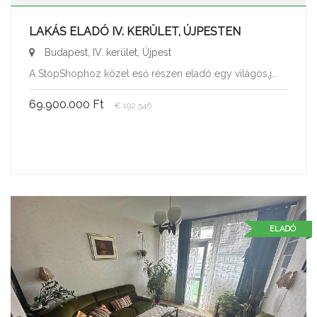
LAKÁS ELADÓ IV. KERÜLET, ÚJPESTEN
Budapest, IV. kerület, Újpest
A StopShophoz közel eső részen eladó egy világos,j...
69.900.000 Ft
€ 192.546
ELADÓ