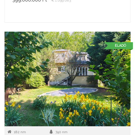
€ 1.099.083
ELADÓ
182 nm
740 nm