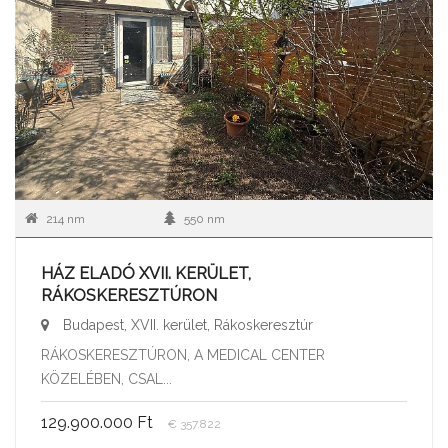
214 nm
550 nm
HÁZ ELADÓ XVII. KERÜLET,
RÁKOSKERESZTÚRON
Budapest, XVII. kerület, Rákoskeresztúr
RÁKOSKERESZTÚRON, A MEDICAL CENTER
KÖZELÉBEN, CSAL...
129.900.000 Ft
€ 357.822