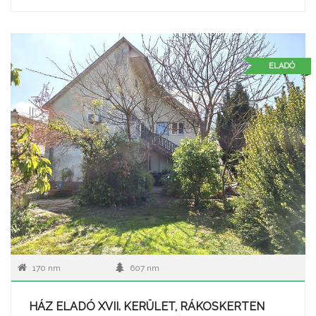
ELADÓ
170 nm
607 nm
HÁZ ELADÓ XVII. KERÜLET, RÁKOSKERTEN