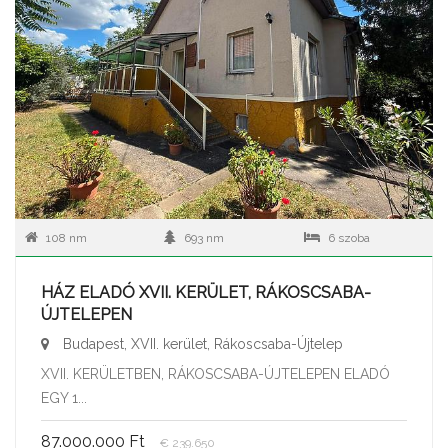
108 nm
693 nm
6 szoba
HÁZ ELADÓ XVII. KERÜLET, RÁKOSCSABA-
ÚJTELEPEN
Budapest, XVII. kerület, Rákoscsaba-Újtelep
XVII. KERÜLETBEN, RÁKOSCSABA-ÚJTELEPEN ELADÓ
EGY 1...
87.000.000 Ft
€ 239.650