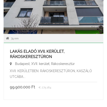
74 nm
LAKÁS ELADÓ XVII. KERÜLET,
RÁKOSKERESZTÚRON
Budapest, XVII. kerület, Rákoskeresztúr
XVII. KERÜLETBEN: RÁKOSKERESZTÚRON, KASZÁLÓ
UTCÁBA...
99.900.000 Ft
€ 275.184