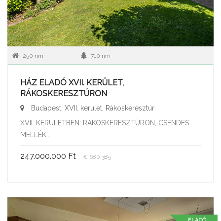
250 nm
710 nm
HÁZ ELADÓ XVII. KERÜLET,
RÁKOSKERESZTÚRON
Budapest, XVII. kerület, Rákoskeresztúr
XVII. KERÜLETBEN: RÁKOSKERESZTÚRON, CSENDES
MELLÉK...
247.000.000 Ft
€ 680.385
ELADÓ