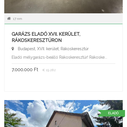
17 nm
GARÁZS ELADÓ XVII. KERÜLET,
RÁKOSKERESZTÚRON
Budapest, XVII. kerület, Rákoskeresztúr
Eladó mélygarázs-beálló Rákoskeresztúr! Rákoske...
7.000.000 Ft
€ 19.282
ELADÓ