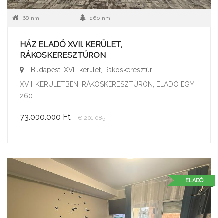
68 nm
260 nm
HÁZ ELADÓ XVII. KERÜLET,
RÁKOSKERESZTÚRON
Budapest, XVII. kerület, Rákoskeresztúr
XVII. KERÜLETBEN: RÁKOSKERESZTÚRÓN, ELADÓ EGY
260 ...
73.000.000 Ft
€ 201.085
ELADÓ