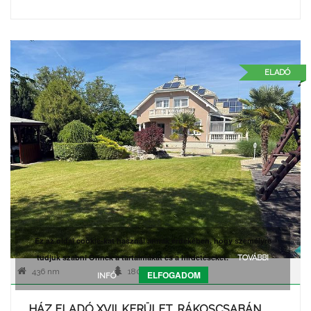
ELADÓ
Ez az oldal cookie-kat használ annak érdekében, hogy személyre
tudjuk szabni Önnek a tartalmakat és a hirdetéseket.
TOVÁBBI
436 nm
1805 nm
ELFOGADOM
INFÓ
HÁZ ELADÓ XVII. KERÜLET, RÁKOSCSABÁN