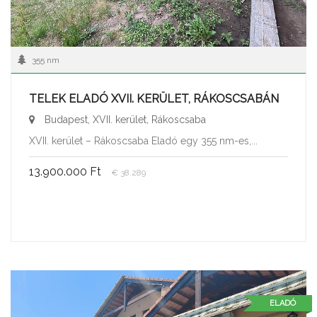
355 nm
TELEK ELADÓ XVII. KERÜLET, RÁKOSCSABÁN
Budapest, XVII. kerület, Rákoscsaba
XVII. kerület – Rákoscsaba Eladó egy 355 nm-es,...
13.900.000 Ft
€ 38.289
ELADÓ