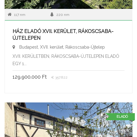
117 nm
220 nm
HÁZ ELADÓ XVII. KERÜLET, RÁKOSCSABA-
ÚJTELEPEN
Budapest, XVII. kerület, Rákoscsaba-Újtelep
XVII. KERÜLETBEN, RÁKOSCSABA-ÚJTELEPEN ELADÓ
EGY 1...
129.900.000 Ft
€ 357.822
ELADÓ