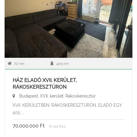
72 nm
405 nm
HÁZ ELADÓ XVII. KERÜLET,
RÁKOSKERESZTÚRON
Budapest, XVII. kerület, Rákoskeresztúr
XVII. KERÜLETBEN: RÁKOSKERESZTÚRÓN, ELADÓ EGY
405 ...
70.000.000 Ft
€ 192.822