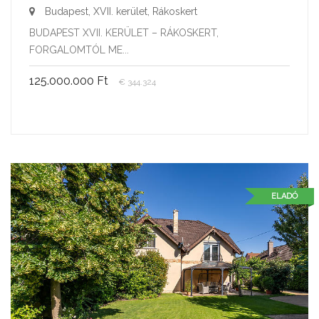
Budapest, XVII. kerület, Rákoskert
BUDAPEST XVII. KERÜLET – RÁKOSKERT,
FORGALOMTÓL ME...
125.000.000 Ft
€ 344.324
ELADÓ