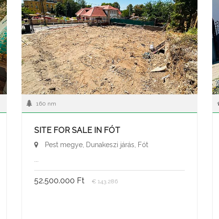
160 nm
SITE FOR SALE IN FÓT
Pest megye, Dunakeszi járás, Fót
...
52.500.000 Ft
€ 143.286