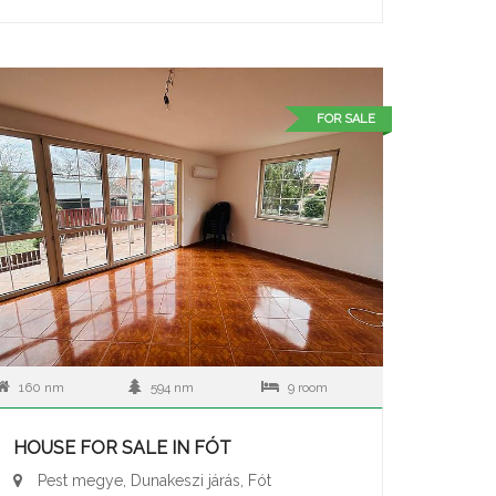
FOR SALE
160 nm
594 nm
9 room
HOUSE FOR SALE IN FÓT
Pest megye, Dunakeszi járás, Fót