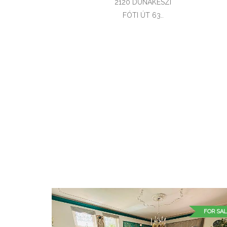
2120 DUNAKESZI
FÓTI ÚT 63..
FOR SAL