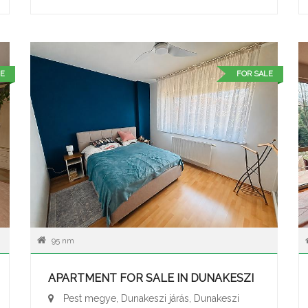
E
FOR SALE
95 nm
APARTMENT FOR SALE IN DUNAKESZI
Pest megye, Dunakeszi járás, Dunakeszi