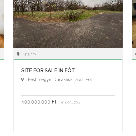
4413 nm
SITE FOR SALE IN FÓT
Pest megye, Dunakeszi járás, Fót
...
400.000.000 Ft
€ 1.091.703