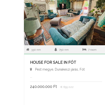
330 nm
750 nm
7 room
HOUSE FOR SALE IN FÓT
Pest megye, Dunakeszi járás, Fót
...
240.000.000 Ft
€ 655.022