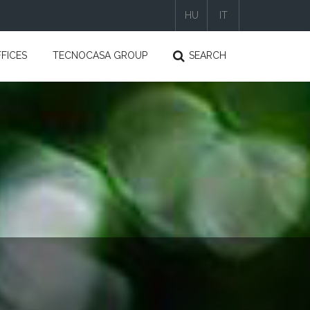
HU
IT
|
|
FICES
TECNOCASA GROUP
SEARCH