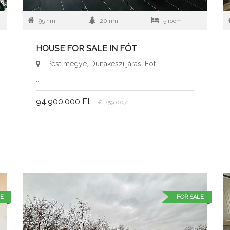
95 nm
20 nm
5 room
HOUSE FOR SALE IN FÓT
Pest megye, Dunakeszi járás, Fót
...
94.900.000 Ft
€ 259.007
E
FOR SALE