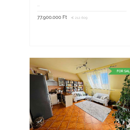
...
77.900.000 Ft
€ 212.609
FOR SAL