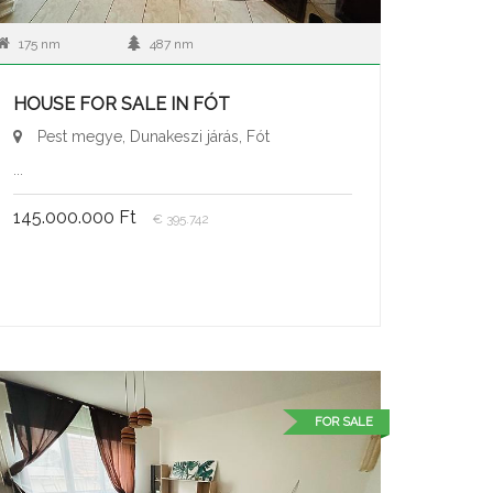
175 nm
487 nm
HOUSE FOR SALE IN FÓT
Pest megye, Dunakeszi járás, Fót
...
145.000.000 Ft
€ 395.742
FOR SALE