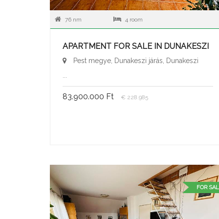
76 nm
4 room
APARTMENT FOR SALE IN DUNAKESZI
Pest megye, Dunakeszi járás, Dunakeszi
...
83.900.000 Ft
€ 228.985
FOR SAL