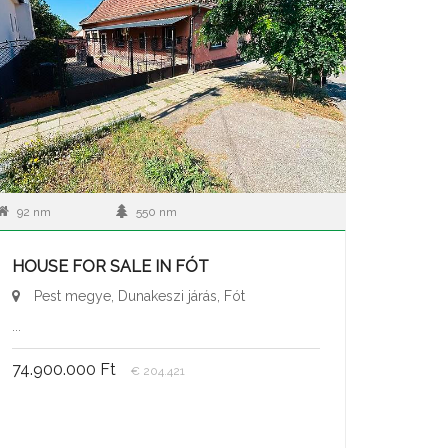
92 nm
550 nm
HOUSE FOR SALE IN FÓT
Pest megye, Dunakeszi járás, Fót
...
74.900.000 Ft
€ 204.421