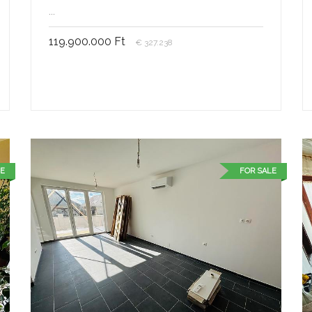
...
119.900.000 Ft
€ 327.238
E
FOR SALE