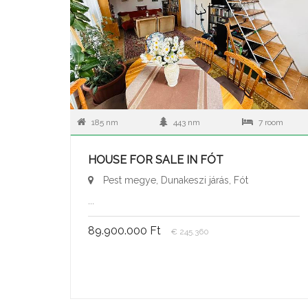
185 nm
443 nm
7 room
HOUSE FOR SALE IN FÓT
Pest megye, Dunakeszi járás, Fót
...
89.900.000 Ft
€ 245.360