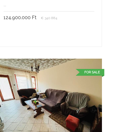
...
124.900.000 Ft
€ 340.884
FOR SALE