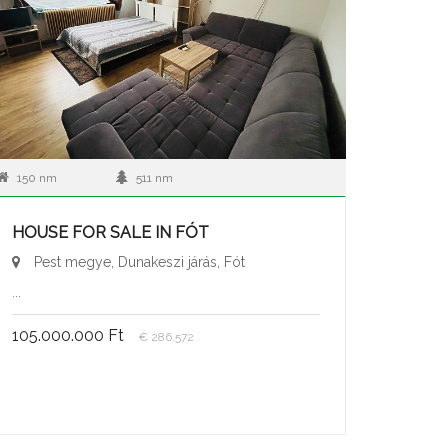
150 nm
511 nm
HOUSE FOR SALE IN FÓT
Pest megye, Dunakeszi járás, Fót
...
105.000.000 Ft
€ 286.572