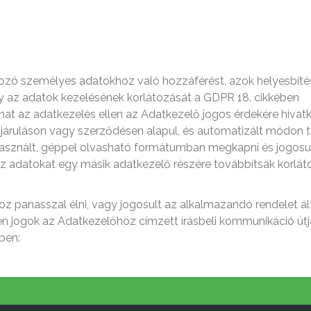
ozó személyes adatokhoz való hozzáférést, azok helyesbíté
gy az adatok kezelésének korlátozását a GDPR 18. cikkében
hat az adatkezelés ellen az Adatkezelő jogos érdekére hivat
áruláson vagy szerződésen alapul, és automatizált módon tö
használt, géppel olvasható formátumban megkapni és jogosult
z adatokat egy másik adatkezelő részére továbbítsák korlát
oz panasszal élni, vagy jogosult az alkalmazandó rendelet ál
n jogok az Adatkezelőhöz címzett írásbeli kommunikáció út
ben: