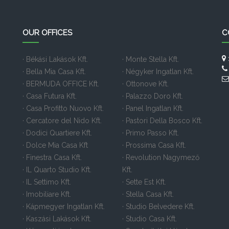
OUR OFFICES
C
· Békási Lakások Kft.
· Monte Stella Kft.
· Bella Mia Casa Kft.
· Négyker Ingatlan Kft.
· BERMUDA OFFICE Kft.
· Ottonove Kft.
· Casa Futura Kft.
· Palazzo Doro Kft.
· Casa Profitto Nuovo Kft.
· Panel Ingatlan Kft.
· Cercatore del Nido Kft.
· Pastori Della Bosco Kft.
· Dodici Quartiere Kft.
· Primo Passo Kft.
· Dolce Mia Casa Kft
· Prossima Casa Kft.
· Finestra Casa Kft.
· Revolution Nagymező
· IL Quarto Studio Kft.
Kft.
· IL Settimo Kft.
· Sette Est Kft.
· Imobiliare Kft.
· Stella Casa Kft.
· Kápmegyer Ingatlan Kft.
· Studio Belvedere Kft.
· Kaszási Lakások Kft.
· Studio Casa Kft.