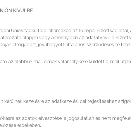
NIÓN KÍVÜLRE
ópai Uniós tagkülföldi államokba az Európai Bizottság által
 határozata alapján vagy amennyiben az adatátvevő a Bizottsá
lapján elfogadott, jóváhagyott általános szerződéses feltéte
tő az alábbi e-mail címek valamelyikére küldött e-mail útján
kerülnek kezelésre az adatkezelési cél teljesítéséhez szigo
előírásra az adatok elvesztése, a jogosulatlan és nem megfele
gelőzése érdekében.