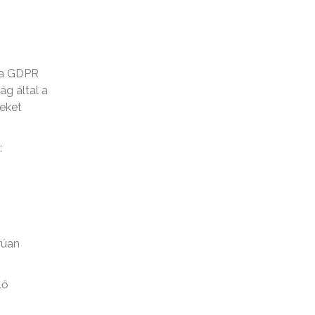
, a GDPR
g által a
leket
:
rúan
lő