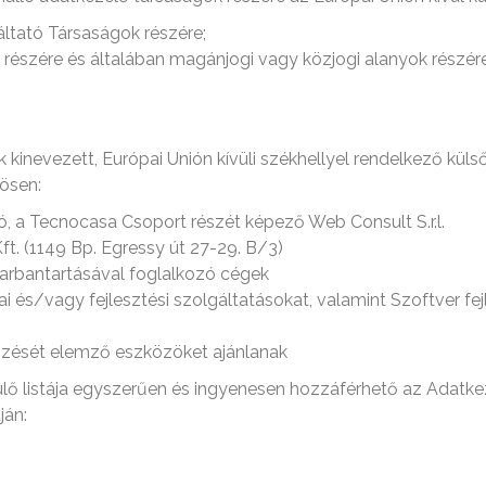
gáltató Társaságok részére;
 részére és általában magánjogi vagy közjogi alanyok részér
kinevezett, Európai Unión kívüli székhellyel rendelkező küls
nösen:
tó, a Tecnocasa Csoport részét képező Web Consult S.r.l.
t. (1149 Bp. Egressy út 27-29. B/3)
karbantartásával foglalkozó cégek
 és/vagy fejlesztési szolgáltatásokat, valamint Szoftver fej
szését elemző eszközöket ajánlanak
ülő listája egyszerűen és ingyenesen hozzáférhető az Adatk
ján: