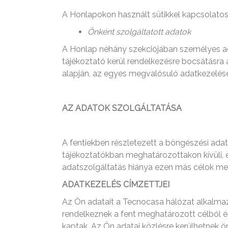
A Honlapokon használt sütikkel kapcsolatos 
Önként szolgáltatott adatok
A Honlap néhány szekciójában személyes ad
tájékoztató kerül rendelkezésre bocsátásra
alapján, az egyes megvalósuló adatkezelés
AZ ADATOK SZOLGÁLTATÁSA
A fentiekben részletezett a böngészési ada
tájékoztatókban meghatározottakon kívüli, e
adatszolgáltatás hiánya ezen más célok meg
ADATKEZELÉS CÍMZETTJEI
Az Ön adatait a Tecnocasa hálózat alkalmaz
rendelkeznek a fent meghatározott célból é
kaptak. Az Ön adatai közlésre kerülhetnek ö