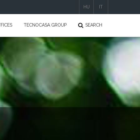
HU
IT
|
|
FICES
TECNOCASA GROUP
SEARCH