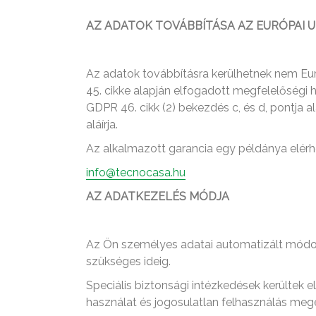
AZ ADATOK TOVÁBBÍTÁSA AZ EURÓPAI U
Az adatok továbbításra kerülhetnek nem Eur
45. cikke alapján elfogadott megfelelőségi
GDPR 46. cikk (2) bekezdés c, és d, pontja a
aláírja.
Az alkalmazott garancia egy példánya elérhe
info@tecnocasa.hu
AZ ADATKEZELÉS MÓDJA
Az Ön személyes adatai automatizált módon 
szükséges ideig.
Speciális biztonsági intézkedések kerültek 
használat és jogosulatlan felhasználás me