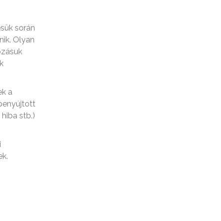
sük során
nik. Olyan
ozásuk
k
ek a
benyújtott
hiba stb.)
i
ek.