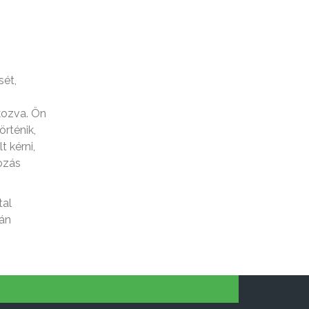
sét,
kozva. Ön
rténik,
 kérni,
ozás
tal
ján