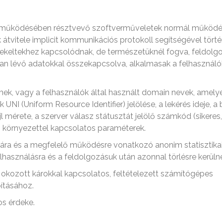
ak működésében résztvevő szoftverműveletek normál működé
tvitele implicit kommunikációs protokoll segítségével törté
dekeltekhez kapcsolódnak, de természetüknél fogva, feldolg
ban lévő adatokkal összekapcsolva, alkalmasak a felhasználó
mek, vagy a felhasználók által használt domain nevek, amely
NI (Uniform Resource Identifier) jelölése, a lekérés ideje, a 
 mérete, a szerver válasz státusztát jelölő számkód (sikeres, 
i környezettel kapcsolatos paraméterek.
ára és a megfelelő működésre vonatkozó anonim statisztika
lhasználásra és a feldolgozásuk után azonnal törlésre kerüln
okozott károkkal kapcsolatos, feltételezett számítógépes
ításához.
os érdeke.