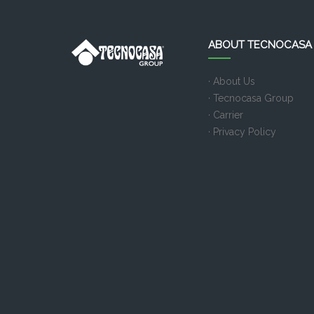
ABOUT TECNOCASA
· About Us
· Tecnocasa Group
· Carrier
· Privacy Policy