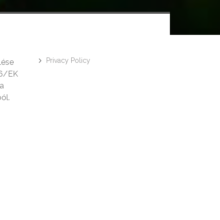
Privacy Policy
lése
46/EK
 a
ól.