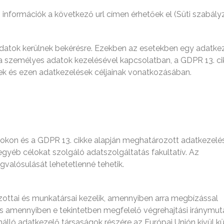
információk a következő url címen érhetőek el (Süti szabály
atok kerülnek bekérésre. Ezekben az esetekben egy adatkez
 a személyes adatok kezelésével kapcsolatban, a GDPR 13. ci
ek és ezen adatkezelések céljainak vonatkozásában.
tokon és a GDPR 13. cikke alapján meghatározott adatkezelés
gyéb célokat szolgáló adatszolgáltatás fakultatív. Az
valósulását lehetetlenné tehetik.
ottai és munkatársai kezelik, amennyiben arra megbízással
s amennyiben e tekintetben megfelelő végrehajtási iránymut
nálló adatkezelő társaságok részére az Európai Unión kívül k