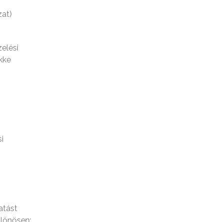
zat)
elési
kke
i
atást
ülönösen: