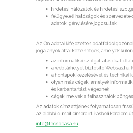
hirdetési hálózatok és hirdetési szol
felügyeleti hatóságok és szervezetek
adatok igénylésére jogosultak.
Az Ön adatai kifejezetten adatfeldolgozónak 
jogalanyok által kezelhetőek, amelyek külö
az informatikai szolgáltatásokat ellá
a webtárhelyet biztosító Websas.hu Kf
a honlapok kezelésével és technikai 
olyan más cégek, amelyek informatikai
és karbantartást végeznek
cégek, melyek a felhasználók böngé
Az adatok címzettjeinek folyamatosan friss
az alábbi e-mail címére írt írásbeli kérelem út
info@tecnocasa.hu