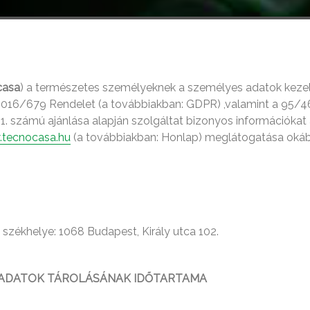
casa
) a természetes személyeknek a személyes adatok keze
2016/679 Rendelet (a továbbiakban: GDPR) ,valamint a 95/
1. számú ajánlása alapján szolgáltat bizonyos információkat
tecnocasa.hu
(a továbbiakban: Honlap) meglátogatása okáb
 székhelye: 1068 Budapest, Király utca 102.
Z ADATOK TÁROLÁSÁNAK IDŐTARTAMA