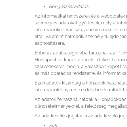
Böngészési adatok
Az informatikai rendszerek és a weboldal
személyes adatokat gyűjtenek, mely adatok á
információkról van szó, amelyek nem az ér
által, valamint harmadik személy tulajdoná
azonosítására.
Ebbe az adatkategóriába tartoznak az IP cí
Honlapokhoz kapcsolódnak, a lekért források U
szerverlekérés módja, a válaszban kapott fájl
és más operációs rendszerrel és informatika
Ezen adatok kizárólag a honlapok használat
információk kinyerése érdekében kerülnek fe
Az adatok felhasználhatóak a Honlapokban 
bűncselekményeknél, a felelősség megállap
Az adatkezelés jogalapja az adatkezelő jog
Süti