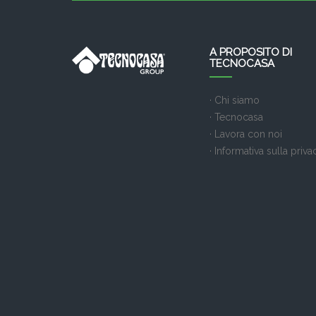
A PROPOSITO DI
TECNOCASA
· Chi siamo
· Tecnocasa
· Lavora con noi
· Informativa sulla priva