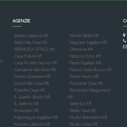
AGENZIE
C
· Békási Lakások Kft.
· Monte Stella Kft.
· Bella Mia Casa Kft.
· Négyker Ingatlan Kft.
· BERMUDA OFFICE Kft.
· Ottonove Kft.
· Casa Futura Kft.
· Palazzo Doro Kft.
cy
· Casa Profitto Nuovo Kft.
· Panel Ingatlan Kft.
· Cercatore del Nido Kft.
· Pastori Della Bosco Kft.
· Dodici Quartiere Kft.
· Primo Passo Kft.
· Dolce Mia Casa Kft
· Prossima Casa Kft.
· Finestra Casa Kft.
· Revolution Nagymező
· IL Quarto Studio Kft.
Kft.
· IL Settimo Kft.
· Sette Est Kft.
· Imobiliare Kft.
· Stella Casa Kft.
· Kápmegyer Ingatlan Kft.
· Studio Belvedere Kft.
· Kaszási Lakások Kft.
· Studio Casa Kft.