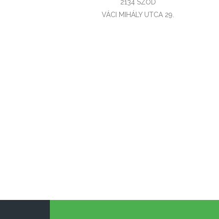
2134 SZŐD
VÁCI MIHÁLY UTCA 29.