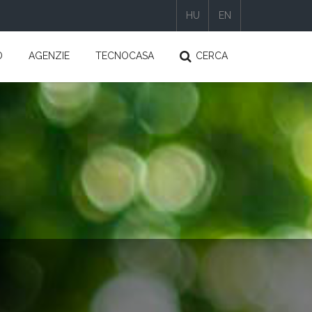
HU
EN
|
|
O
AGENZIE
TECNOCASA
CERCA