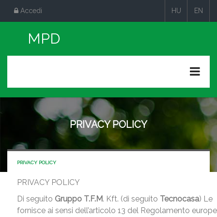
Accedi
HU
EN
|
|
PRIVACY POLICY
PRIVACY POLICY
PRIVACY POLICY
Di seguito
Gruppo T.F.M
. Kft. (di seguito
Tecnocasa
) Le
fornisce ai sensi dell’articolo 13 del Regolamento europ