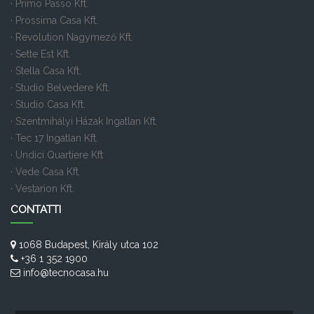
· Primo Passo Kft.
· Prossima Casa Kft.
· Revolution Nagymező Kft.
· Sette Est Kft.
· Stella Casa Kft.
· Studio Belvedere Kft.
· Studio Casa Kft.
· Szentmihályi Házak Ingatlan Kft.
· Tec 17 Ingatlan Kft.
· Undici Quartiere Kft
· Vede Casa Kft.
· Vestarion Kft.
CONTATTI
1068 Budapest, Király utca 102
+36 1 352 1900
info@tecnocasa.hu