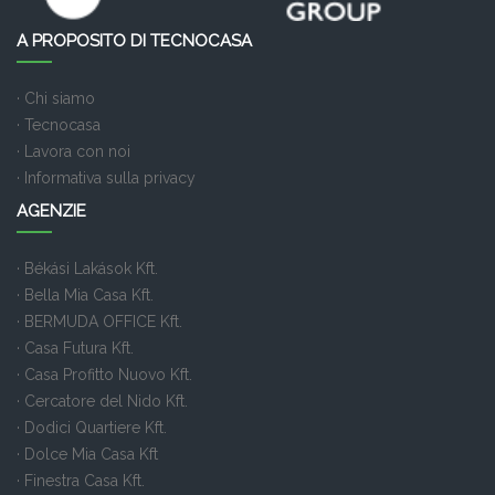
A PROPOSITO DI TECNOCASA
· Chi siamo
· Tecnocasa
· Lavora con noi
· Informativa sulla privacy
AGENZIE
· Békási Lakások Kft.
· Bella Mia Casa Kft.
· BERMUDA OFFICE Kft.
· Casa Futura Kft.
· Casa Profitto Nuovo Kft.
· Cercatore del Nido Kft.
· Dodici Quartiere Kft.
· Dolce Mia Casa Kft
· Finestra Casa Kft.