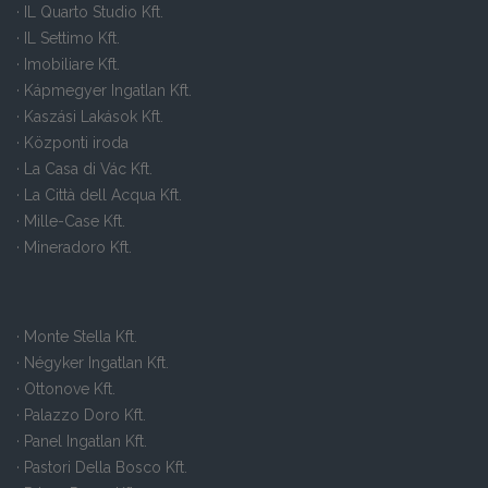
· IL Quarto Studio Kft.
· IL Settimo Kft.
· Imobiliare Kft.
· Kápmegyer Ingatlan Kft.
· Kaszási Lakások Kft.
· Központi iroda
· La Casa di Vác Kft.
· La Città dell Acqua Kft.
· Mille-Case Kft.
· Mineradoro Kft.
· Monte Stella Kft.
· Négyker Ingatlan Kft.
· Ottonove Kft.
· Palazzo Doro Kft.
· Panel Ingatlan Kft.
· Pastori Della Bosco Kft.