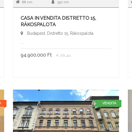
88 nm
352 nm
CASA IN VENDITA DISTRETTO 15,
RÁKOSPALOTA
Budapest, Distretto 15, Rákospalota
...
94.900.000 Ft
€ 261.411
O
VENDITA