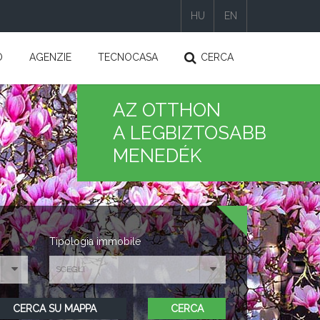
HU
EN
|
|
O
AGENZIE
TECNOCASA
CERCA
AZ OTTHON
A LEGBIZTOSABB
MENEDÉK
Tipologia immobile
SCEGLI
CERCA SU MAPPA
CERCA