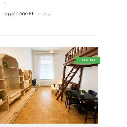
...
49.900.000 Ft
€ 137.454
VENDITA