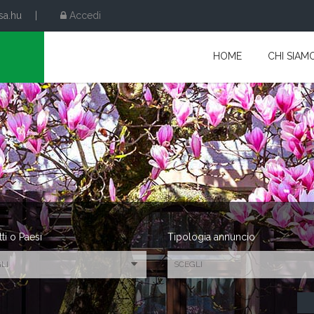
sa.hu
|
Accedi
HOME
CHI SIAM
tti o Paesi
Tipologia annuncio
LI
SCEGLI