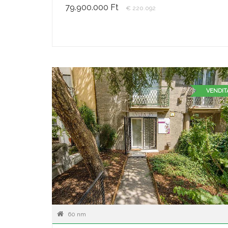
79.900.000 Ft
€ 220.092
VENDIT
60 nm