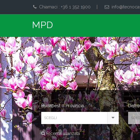
Chiamaci : +36 1 352 1900
|
info@tecnoca
Budapest o Provincia
Distre
SCEGLI
SCEG
Ricerca avanzata