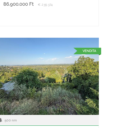
86.900.000 Ft
€ 239.374
VENDITA
500 nm