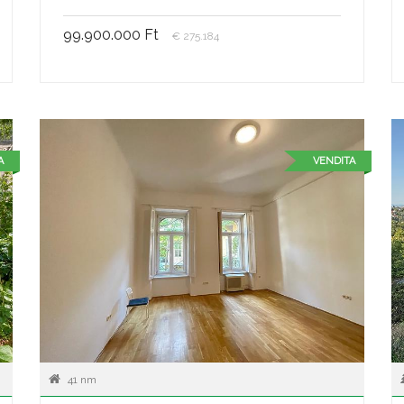
99.900.000 Ft
€ 275.184
A
VENDITA
41 nm