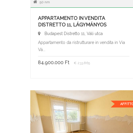
50 nm
APPARTAMENTO IN VENDITA
DISTRETTO 11, LÁGYMÁNYOS
Budapest Distretto 11, Váli utca
Appartamento da ristrutturare in vendita in Via
Vá...
84.900.000 Ft
€ 233.865
AFFITT