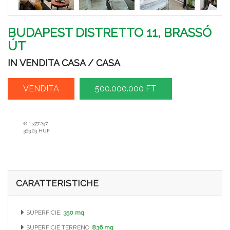
BUDAPEST DISTRETTO 11, BRASSÓ
ÚT
IN VENDITA CASA / CASA
VENDITA
500.000.000 FT
€ 1.377.297
363.03 HUF
CARATTERISTICHE
SUPERFICIE:
350 mq
SUPERFICIE TERRENO:
836 mq