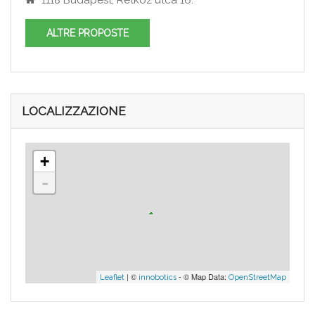
1118 Budapest, Rétköz utca 16.
ALTRE PROPOSTE
LOCALIZZAZIONE
+
-
| ©
- © Map Data:
Leaflet
innobotics
OpenStreetMap