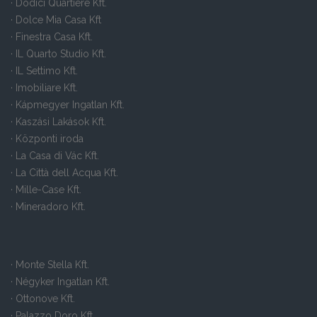
· Dodici Quartiere Kft.
· Dolce Mia Casa Kft
· Finestra Casa Kft.
· IL Quarto Studio Kft.
· IL Settimo Kft.
· Imobiliare Kft.
· Kápmegyer Ingatlan Kft.
· Kaszási Lakások Kft.
· Központi iroda
· La Casa di Vác Kft.
· La Città dell Acqua Kft.
· Mille-Case Kft.
· Mineradoro Kft.
· Monte Stella Kft.
· Négyker Ingatlan Kft.
· Ottonove Kft.
· Palazzo Doro Kft.