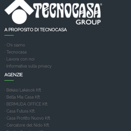
A PROPOSITO DI TECNOCASA
· Chi siamo
· Tecnocasa
· Lavora con noi
· Informativa sulla privacy
AGENZIE
· Békási Lakások Kft.
· Bella Mia Casa Kft.
· BERMUDA OFFICE Kft.
· Casa Futura Kft.
· Casa Profitto Nuovo Kft.
· Cercatore del Nido Kft.