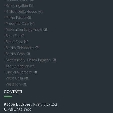
· Panel Ingatlan Kft.
· Pastori Della Bosco Kft.
· Primo Passo Kft.
· Prossima Casa Kft.
· Revolution Nagymező Kft.
· Sette Est Kft.
· Stella Casa Kft.
· Studio Belvedere Kft.
· Studio Casa Kft.
· Szentmihályi Házak Ingatlan Kft.
· Tec 17 Ingatlan Kft.
· Undici Quartiere Kft
· Vede Casa Kft.
· Vestarion Kft.
CONTATTI
1068 Budapest, Király utca 102
+36 1 352 1900